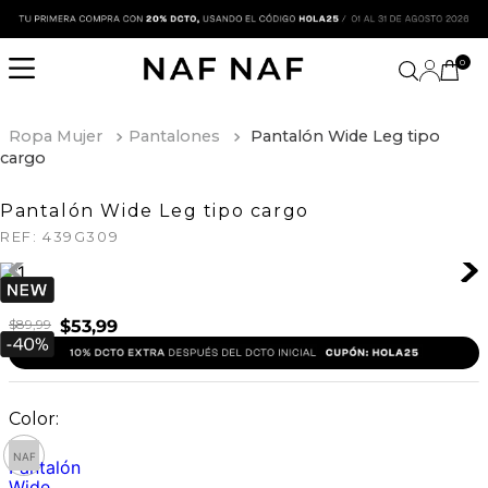
0
Ropa Mujer
Pantalones
Pantalón Wide Leg tipo
cargo
Pantalón Wide Leg tipo cargo
REF:
439G309
$
89
,
99
$
53
,
99