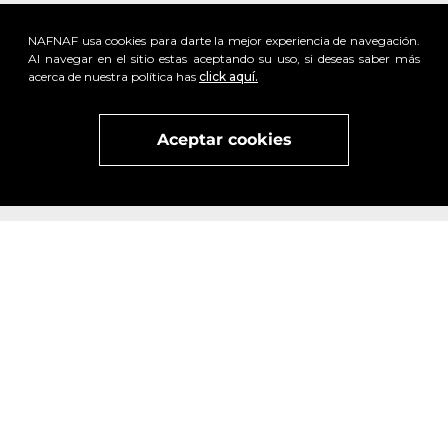
NAFNAF usa cookies para darte la mejor experiencia de navegación.
Al navegar en el sitio estas aceptando su uso, si deseas saber más
acerca de nuestra política has
click aquí.
Aceptar cookies