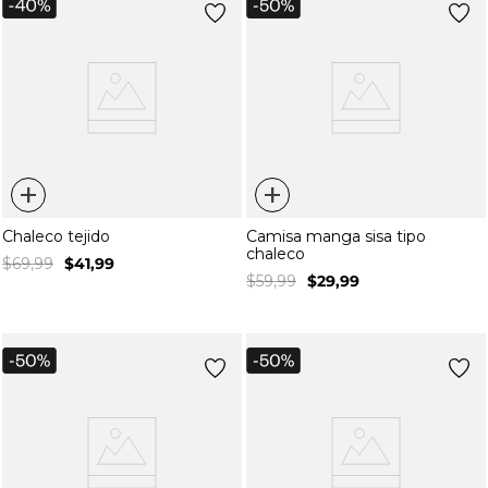
+
+
Chaleco tejido
Camisa manga sisa tipo
chaleco
$
69
,
99
$
41
,
99
$
59
,
99
$
29
,
99