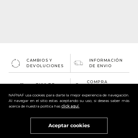
CAMBIOS Y
INFORMACIÓN
DEVOLUCIONES
DE ENVIO
COMPRA
GUIA DE
ONLINE
TALLAS
100% Segura
NAFNAF usa cookies para darte la mejor experiencia de navegación.
Al navegar en el sitio estas aceptando su uso, si deseas saber más
acerca de nuestra política has
click aquí.
Aceptar cookies