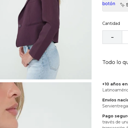
Cantidad
－
Todo lo q
+10 años e
Latinoaméric
Envíos naci
Servientrega
Pago segur
través de un
transacción á