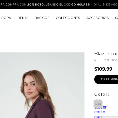
ROPA
DENIM
BÁSICOS
COLECCIONES
ACCESORIOS
S
Blazer co
REF:
522H004
$
109
,
99