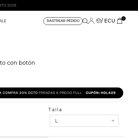
0
/ ECU
ALE
RASTREAR PEDIDO
rto con botón
Talla
L