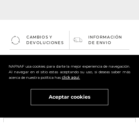
CAMBIOS Y
INFORMACIÓN
DEVOLUCIONES
DE ENVIO
COMPRA
GUIA DE
ONLINE
NAFNAF usa cookies para darte la mejor experiencia de navegación.
TALLAS
100% Segura
Al navegar en el sitio estas aceptando su uso, si deseas saber más
acerca de nuestra política has
click aquí.
Aceptar cookies