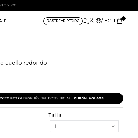
0
/ ECU
ALE
RASTREAR PEDIDO
do cuello redondo
8
Talla
L