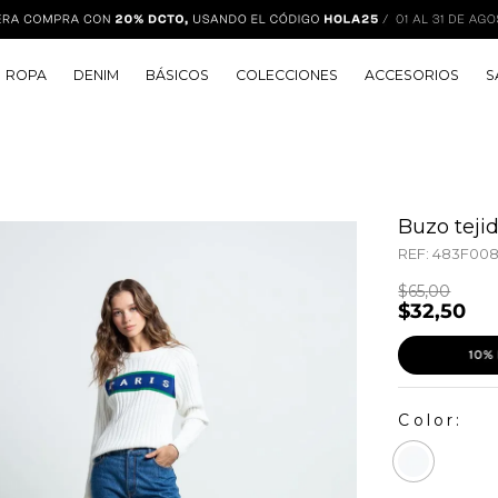
ROPA
DENIM
BÁSICOS
COLECCIONES
ACCESORIOS
S
Buzo teji
REF:
483F00
$
65
,
00
$
32
,
50