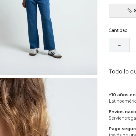
Cantidad
－
Todo lo q
+10 años e
Latinoaméric
Envíos naci
Servientrega
Pago segur
través de un