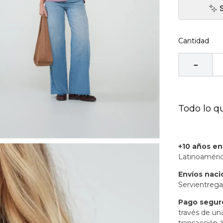
Cantidad
－
Todo lo q
+10 años e
Latinoaméric
Envíos naci
Servientrega
Pago segur
través de un
transacción á