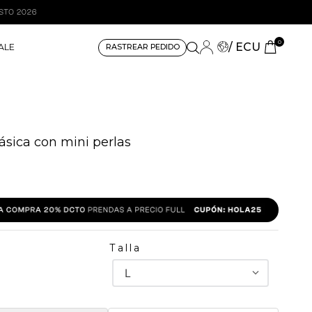
0
/ ECU
ALE
RASTREAR PEDIDO
ásica con mini perlas
Talla
L