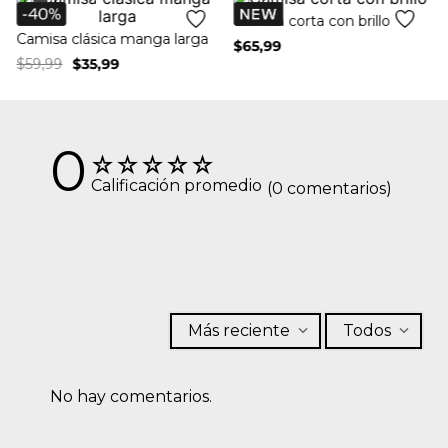
+
+
Camisa clásica manga larga
Camisa corta con brillo
$
59
,
99
$
35
,
99
$
65
,
99
0
☆
☆
☆
☆
☆
Calificación promedio
(0 comentarios)