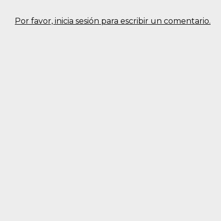
Más reciente
Todos
No hay comentarios.
Por favor, inicia sesión para escribir un comentario.