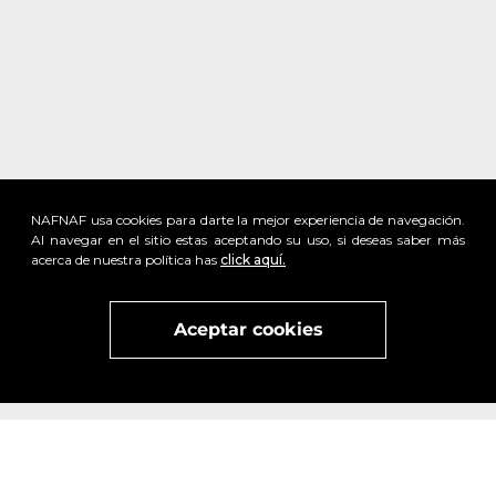
NAFNAF usa cookies para darte la mejor experiencia de navegación.
Al navegar en el sitio estas aceptando su uso, si deseas saber más
acerca de nuestra política has
click aquí.
Aceptar cookies