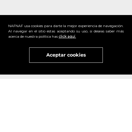
NAFNAF usa cookies para darte la mejor experiencia de navegación.
Al navegar en el sitio estas aceptando su uso, si deseas saber más
acerca de nuestra política has
click aquí.
Aceptar cookies