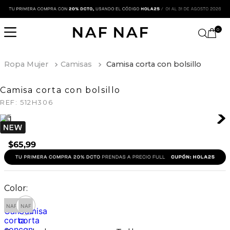
0
Ropa Mujer
Camisas
Camisa corta con bolsillo
Camisa corta con bolsillo
REF:
512H306
$
65
,
99