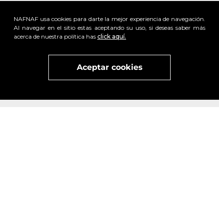
NAFNAF usa cookies para darte la mejor experiencia de navegación.
Al navegar en el sitio estas aceptando su uso, si deseas saber más
acerca de nuestra política has
click aquí.
Aceptar cookies