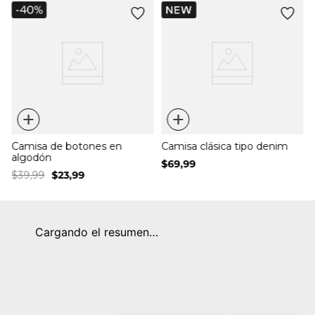
e
+
+
Camisa de botones en
Camisa clásica tipo denim
algodón
$
69
,
99
$
39
,
99
$
23
,
99
Cargando el resumen…