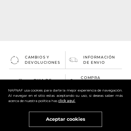
CAMBIOS Y
INFORMACIÓN
DEVOLUCIONES
DE ENVIO
COMPRA
GUIA DE
ONLINE
TALLAS
100% Segura
NAFNAF usa cookies para darte la mejor experiencia de navegación.
Al navegar en el sitio estas aceptando su uso, si deseas saber más
acerca de nuestra política has
click aquí.
Aceptar cookies