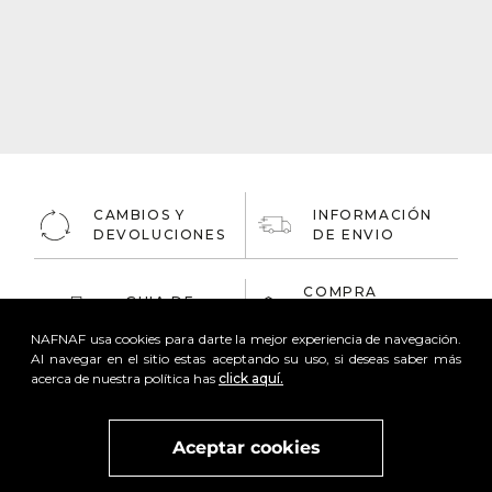
CAMBIOS Y
INFORMACIÓN
DEVOLUCIONES
DE ENVIO
COMPRA
GUIA DE
ONLINE
TALLAS
100% Segura
NAFNAF usa cookies para darte la mejor experiencia de navegación.
Al navegar en el sitio estas aceptando su uso, si deseas saber más
acerca de nuestra política has
click aquí.
Aceptar cookies