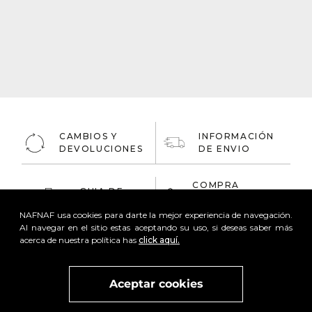
CAMBIOS Y
INFORMACIÓN
DEVOLUCIONES
DE ENVIO
COMPRA
GUIA DE
ONLINE
TALLAS
100% Segura
NAFNAF usa cookies para darte la mejor experiencia de navegación.
Al navegar en el sitio estas aceptando su uso, si deseas saber más
acerca de nuestra política has
click aquí.
Aceptar cookies