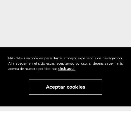
NAFNAF usa cookies para darte la mejor experiencia de navegación.
Al navegar en el sitio estas aceptando su uso, si deseas saber más
acerca de nuestra política has
click aquí.
Aceptar cookies