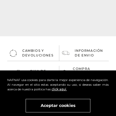
CAMBIOS Y
INFORMACIÓN
DEVOLUCIONES
DE ENVIO
COMPRA
GUIA DE
ONLINE
TALLAS
100% Segura
NAFNAF usa cookies para darte la mejor experiencia de navegación.
Al navegar en el sitio estas aceptando su uso, si deseas saber más
acerca de nuestra política has
click aquí.
Aceptar cookies