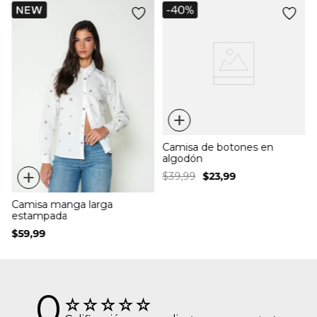
+
Camisa de botones en
algodón
+
$
39
,
99
$
23
,
99
Camisa manga larga
estampada
$
59
,
99
0
☆
☆
☆
☆
☆