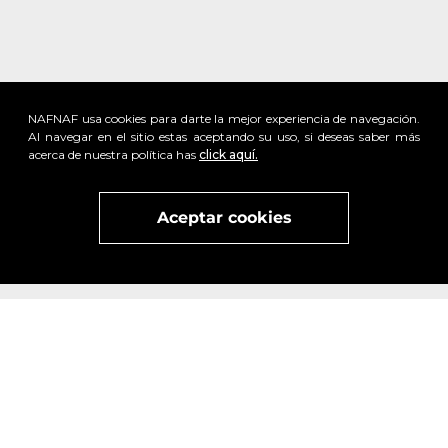
NAFNAF usa cookies para darte la mejor experiencia de navegación.
Al navegar en el sitio estas aceptando su uso, si deseas saber más
acerca de nuestra política has
click aquí.
Aceptar cookies