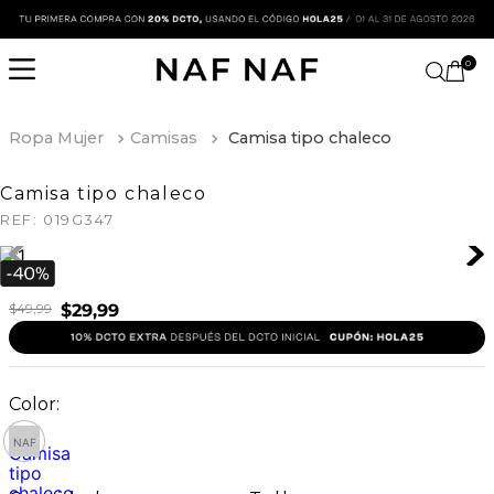
0
Ropa Mujer
Camisas
Camisa tipo chaleco
Camisa tipo chaleco
REF:
019G347
$
49
,
99
$
29
,
99