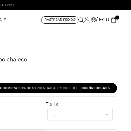
0
/ ECU
ALE
RASTREAR PEDIDO
po chaleco
Talla
L