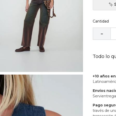
Cantidad
－
Todo lo q
+10 años e
Latinoaméric
Envíos naci
Servientrega
Pago segur
través de un
transacción á