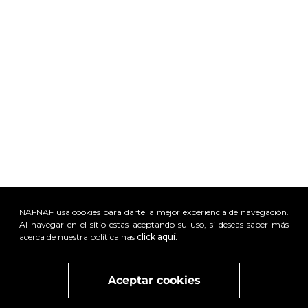
NAFNAF usa cookies para darte la mejor experiencia de navegación.
Al navegar en el sitio estas aceptando su uso, si deseas saber más
acerca de nuestra política has
click aquí.
Aceptar cookies