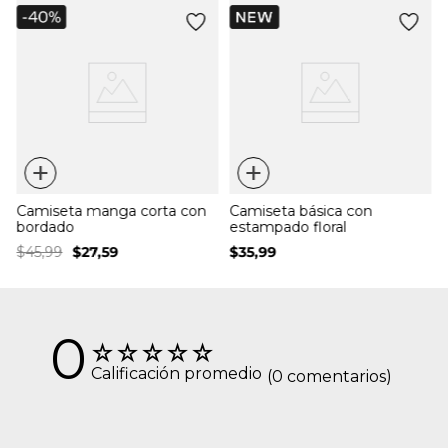
f
+
+
Camiseta manga corta con
Camiseta básica con
bordado
estampado floral
$
45
,
99
$
27
,
59
$
35
,
99
0
☆
☆
☆
☆
☆
Calificación promedio
(0 comentarios)