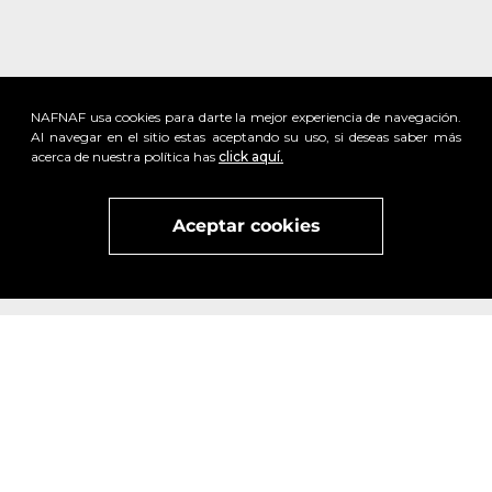
NAFNAF usa cookies para darte la mejor experiencia de navegación.
Al navegar en el sitio estas aceptando su uso, si deseas saber más
acerca de nuestra política has
click aquí.
Aceptar cookies