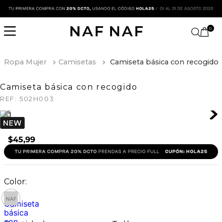
0
Ropa Mujer
Camisetas
Camiseta básica con recogido
Camiseta básica con recogido
REF:
502H003
$
45
,
99