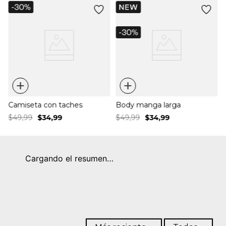
+
+
Camiseta con taches
Body manga larga
$
49
,
99
$
34
,
99
$
49
,
99
$
34
,
99
Cargando el resumen…