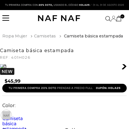
0
Ropa Mujer
Camisetas
Camiseta básica estampada
Camiseta básica estampada
REF:
401H026
$
45
,
99