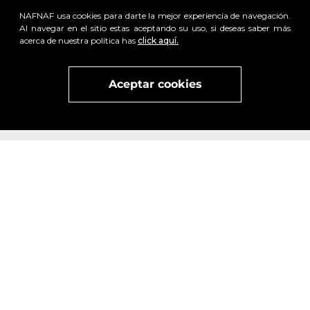
NAFNAF usa cookies para darte la mejor experiencia de navegación.
Al navegar en el sitio estas aceptando su uso, si deseas saber más
acerca de nuestra política has
click aquí.
Aceptar cookies