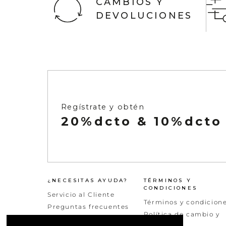
CAMBIOS Y
DEVOLUCIONES
Ver todo
Infaltables
Naftys
Ver todo
Regístrate y obtén
20%dcto & 10%dcto
¿NECESITAS AYUDA?
TÉRMINOS Y
CONDICIONES
Servicio al Cliente
Términos y condicion
Preguntas frecuentes
Política de cambio y
Peticiones quejas y