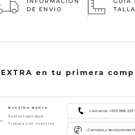
INFORMACIÓN
GUIA
DE ENVIO
TALL
 EXTRA en tu primera comp
NUESTRA MARCA
Llámanos: +593 988 253
Sostentabilidad
es
Trabaja con nosotros
¡Cambios y devoluciones fá