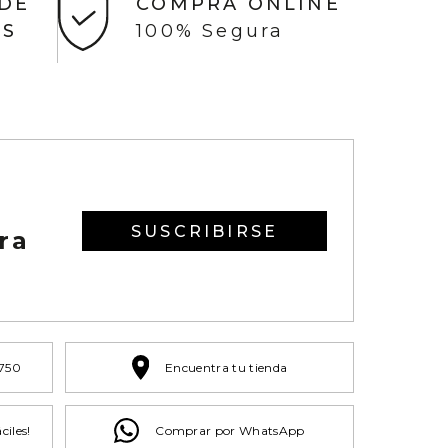
 DE
COMPRA ONLINE
AS
100% Segura
SUSCRIBIRSE
ra
 750
Encuentra tu tienda
ciles!
Comprar por WhatsApp