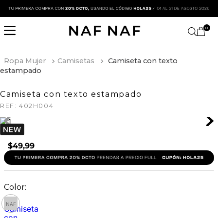
0
Ropa Mujer
Camisetas
Camiseta con texto
estampado
Camiseta con texto estampado
REF:
402H004
$
49
,
99