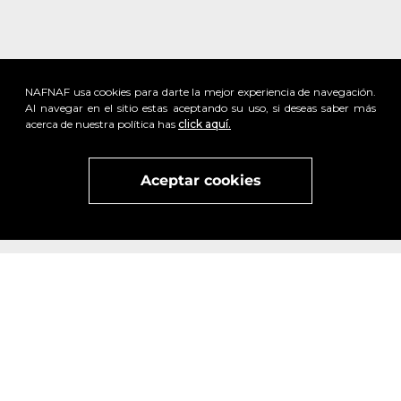
NAFNAF usa cookies para darte la mejor experiencia de navegación.
Al navegar en el sitio estas aceptando su uso, si deseas saber más
acerca de nuestra política has
click aquí.
Aceptar cookies