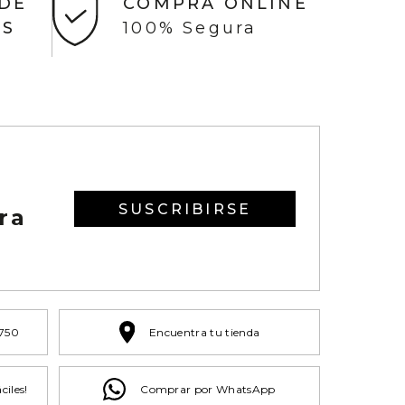
 DE
COMPRA ONLINE
AS
100% Segura
SUSCRIBIRSE
ra
 750
Encuentra tu tienda
ciles!
Comprar por WhatsApp