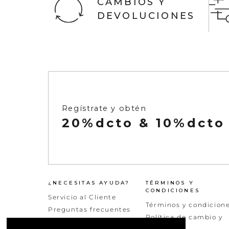
CAMBIOS Y
DEVOLUCIONES
Ver todo
Infaltables
Naftys
Ver todo
Regístrate y obtén
20%dcto & 10%dcto
¿NECESITAS AYUDA?
TÉRMINOS Y
CONDICIONES
Servicio al Cliente
Términos y condicion
Preguntas frecuentes
Política de cambio y
Peticiones quejas y