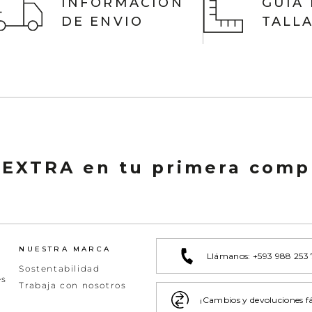
INFORMACIÓN
GUIA
DE ENVIO
TALL
 EXTRA en tu primera comp
NUESTRA MARCA
Llámanos: +593 988 253
Sostentabilidad
es
Trabaja con nosotros
¡Cambios y devoluciones fá