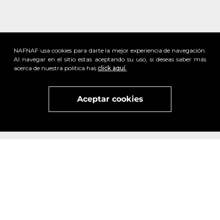
NAFNAF usa cookies para darte la mejor experiencia de navegación.
Al navegar en el sitio estas aceptando su uso, si deseas saber más
acerca de nuestra política has
click aquí.
Aceptar cookies