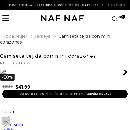
0
Ropa Mujer
Jerseys
Camiseta tejida con mini
corazones
Camiseta tejida con mini corazones
REF:
081H037
$
59
,
99
$
41
,
99