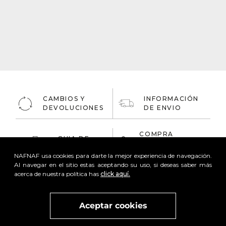
CAMBIOS Y
INFORMACIÓN
DEVOLUCIONES
DE ENVIO
COMPRA
GUIA DE
ONLINE
TALLAS
100% Segura
NAFNAF usa cookies para darte la mejor experiencia de navegación.
Al navegar en el sitio estas aceptando su uso, si deseas saber más
acerca de nuestra política has
click aquí.
Aceptar cookies