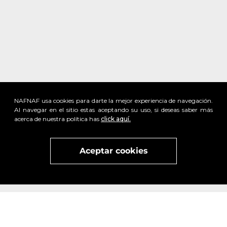
NAFNAF usa cookies para darte la mejor experiencia de navegación.
Al navegar en el sitio estas aceptando su uso, si deseas saber más
acerca de nuestra política has
click aquí.
Aceptar cookies