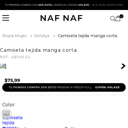
0
Ropa Mujer
Jerseys
Camiseta tejida manga corta
Camiseta tejida manga corta
REF:
481H034
$
75
,
99