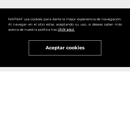
NAFNAF usa cookies para darte la mejor experiencia de navegación.
Al navegar en el sitio estas aceptando su uso, si deseas saber más
acerca de nuestra política has
click aquí.
Aceptar cookies