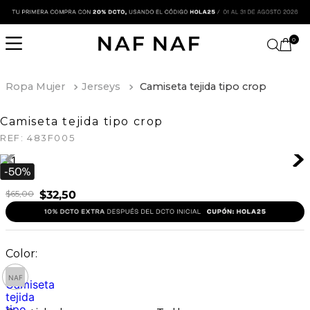
0
Ropa Mujer
Jerseys
Camiseta tejida tipo crop
Camiseta tejida tipo crop
REF:
483F005
$
65
,
00
$
32
,
50