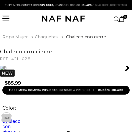
0
Ropa Mujer
Chaquetas
Chaleco con cierre
Chaleco con cierre
REF:
421H028
$
85
,
99