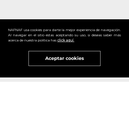
NAFNAF usa cookies para darte la mejor experiencia de navegación.
Al navegar en el sitio estas aceptando su uso, si deseas saber más
acerca de nuestra política has
click aquí.
Aceptar cookies