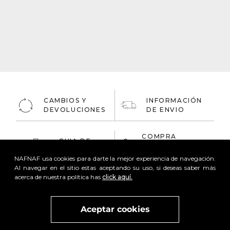
CAMBIOS Y
INFORMACIÓN
DEVOLUCIONES
DE ENVIO
COMPRA
GUIA DE
ONLINE
TALLAS
100% Segura
NAFNAF usa cookies para darte la mejor experiencia de navegación.
Al navegar en el sitio estas aceptando su uso, si deseas saber más
acerca de nuestra política has
click aquí.
Aceptar cookies