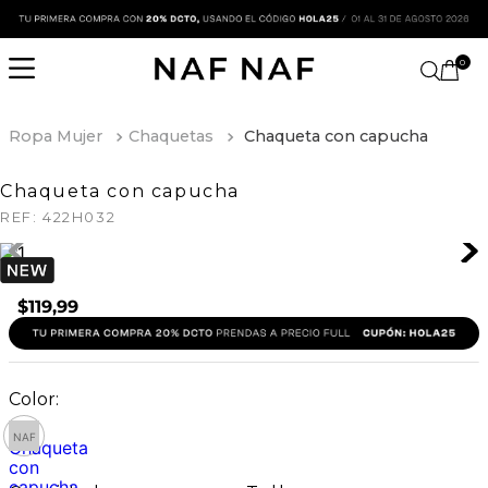
0
Ropa Mujer
Chaquetas
Chaqueta con capucha
Chaqueta con capucha
REF:
422H032
$
119
,
99