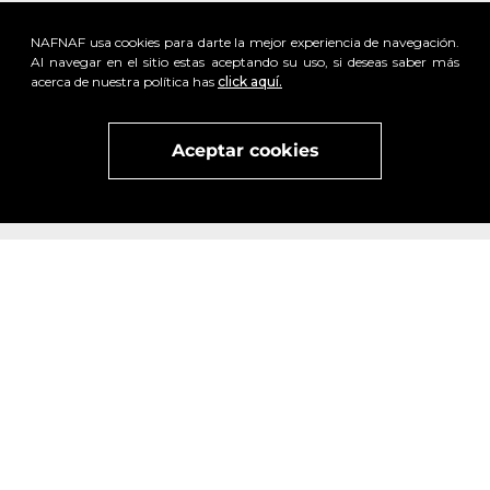
NAFNAF usa cookies para darte la mejor experiencia de navegación.
Al navegar en el sitio estas aceptando su uso, si deseas saber más
acerca de nuestra política has
click aquí.
Aceptar cookies