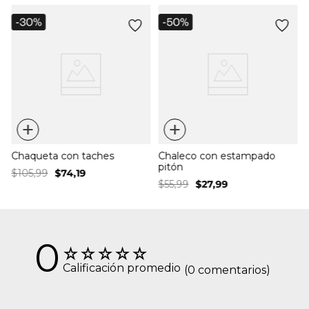
+
+
Chaqueta con taches
Chaleco con estampado
pitón
$
105
,
99
$
74
,
19
$
55
,
99
$
27
,
99
0
☆
☆
☆
☆
☆
Calificación promedio
(0 comentarios)