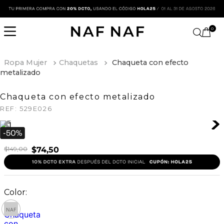
0
Ropa Mujer
Chaquetas
Chaqueta con efecto
metalizado
Chaqueta con efecto metalizado
REF:
529E026
$
149
,
00
$
74
,
50