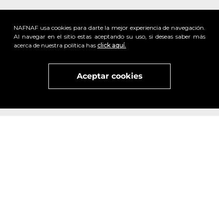
NAFNAF usa cookies para darte la mejor experiencia de navegación.
Al navegar en el sitio estas aceptando su uso, si deseas saber más
acerca de nuestra política has
click aquí.
Aceptar cookies