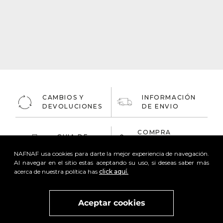
CAMBIOS Y
INFORMACIÓN
DEVOLUCIONES
DE ENVIO
COMPRA
GUIA DE
ONLINE
TALLAS
100% Segura
NAFNAF usa cookies para darte la mejor experiencia de navegación.
Al navegar en el sitio estas aceptando su uso, si deseas saber más
acerca de nuestra política has
click aquí.
Aceptar cookies