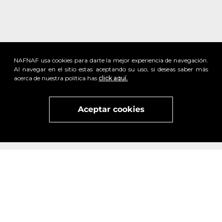
NAFNAF usa cookies para darte la mejor experiencia de navegación.
Al navegar en el sitio estas aceptando su uso, si deseas saber más
acerca de nuestra política has
click aquí.
Aceptar cookies