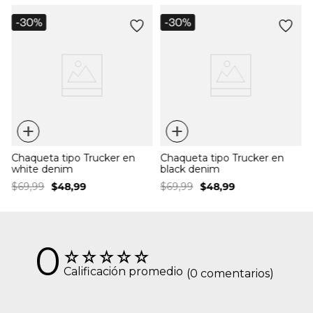
+
+
Chaqueta tipo Trucker en
Chaqueta tipo Trucker en
white denim
black denim
$
69
,
99
$
48
,
99
$
69
,
99
$
48
,
99
0
☆
☆
☆
☆
☆
Calificación promedio
(0 comentarios)