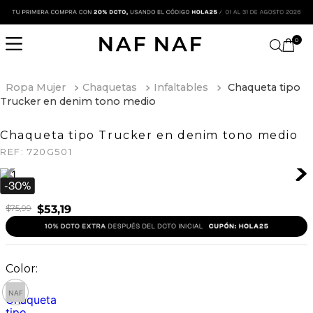
0
Ropa Mujer
Chaquetas
Infaltables
Chaqueta tipo
Trucker en denim tono medio
Chaqueta tipo Trucker en denim tono medio
REF:
720G501
$
75
,
99
$
53
,
19