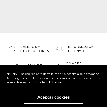
CAMBIOS Y
INFORMACIÓN
DEVOLUCIONES
DE ENVIO
COMPRA
GUIA DE
ONLINE
TALLAS
100% Segura
NAFNAF usa cookies para darte la mejor experiencia de navegación.
Al navegar en el sitio estas aceptando su uso, si deseas saber más
acerca de nuestra política has
click aquí.
Aceptar cookies