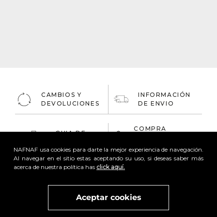
CAMBIOS Y
INFORMACIÓN
DEVOLUCIONES
DE ENVIO
COMPRA
GUIA DE
ONLINE
TALLAS
100% Segura
NAFNAF usa cookies para darte la mejor experiencia de navegación.
Al navegar en el sitio estas aceptando su uso, si deseas saber más
acerca de nuestra política has
click aquí.
Aceptar cookies