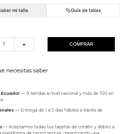
Saber mi talla
Guía de tallas
COMPRAR
＋
ue necesitas saber
n Ecuador
— 9 tiendas a nivel nacional y más de 100 en
a.
onales
— Entrega de 1 a 5 días hábiles a través de
.
o
— Aceptamos todas tus tarjetas de crédito y débito a
a plataforma de pagos segura, garantizando una