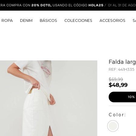
ROPA
DENIM
BÁSICOS
COLECCIONES
ACCESORIOS
S
Falda lar
REF:
441H335
$
69
,
99
$
48
,
99