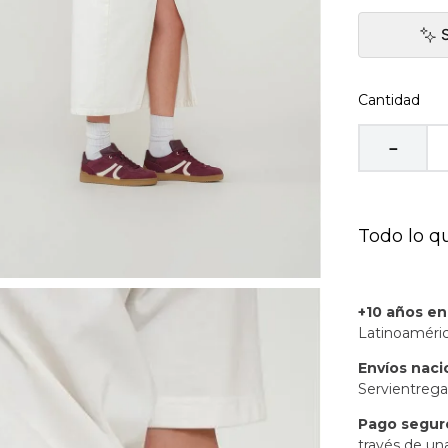
Cantidad
－
Todo lo q
+10 años e
Latinoaméric
Envíos naci
Servientrega
Pago segur
través de un