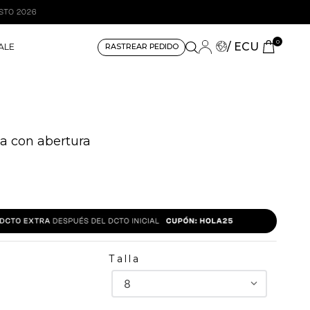
0
/ ECU
ALE
RASTREAR PEDIDO
ga con abertura
Talla
8