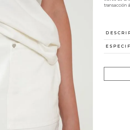
transacción á
DESCRI
ESPECI