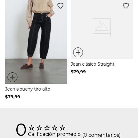
s
+
Jean clásico Straight
$
79
,
99
+
Jean slouchy tiro alto
$
79
,
99
0
☆
☆
☆
☆
☆
Calificación promedio
(0 comentarios)