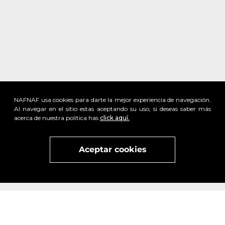
NAFNAF usa cookies para darte la mejor experiencia de navegación.
Al navegar en el sitio estas aceptando su uso, si deseas saber más
acerca de nuestra política has
click aquí.
Aceptar cookies