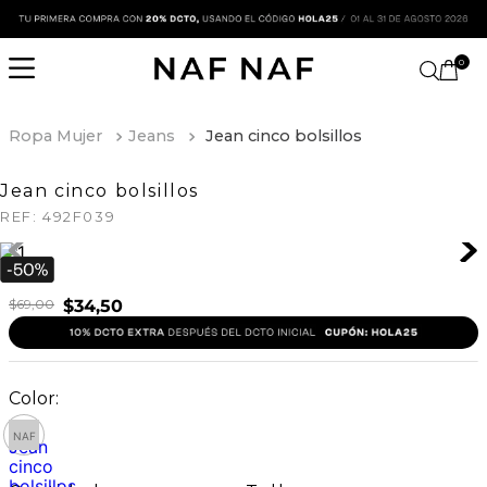
0
Ropa Mujer
Jeans
Jean cinco bolsillos
Jean cinco bolsillos
REF:
492F039
$
69
,
00
$
34
,
50