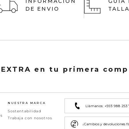
INFORMACIÓN
GUIA
DE ENVIO
TALL
 EXTRA en tu primera comp
NUESTRA MARCA
Llámanos: +593 988 253
Sostentabilidad
es
Trabaja con nosotros
¡Cambios y devoluciones fá