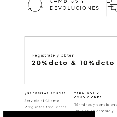
CAMBIOS Y
DEVOLUCIONES
Ver todo
Infaltables
Naftys
Ver todo
Regístrate y obtén
20%dcto & 10%dcto
¿NECESITAS AYUDA?
TÉRMINOS Y
CONDICIONES
Servicio al Cliente
Términos y condicion
Preguntas frecuentes
Política de cambio y
Peticiones quejas y