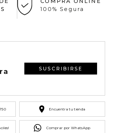
 DE
COMPRA ONLINE
AS
100% Segura
SUSCRIBIRSE
ra
 750
Encuentra tu tienda
ciles!
Comprar por WhatsApp