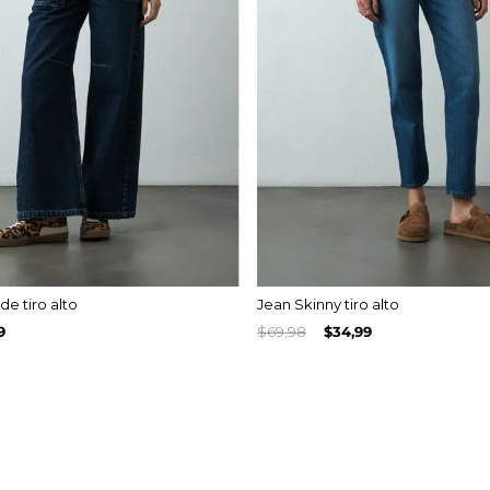
e tiro alto
Jean Skinny tiro alto
9
$
69
,
98
$
34
,
99