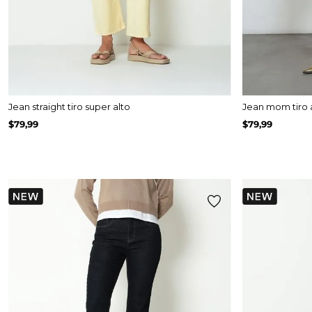
Jean straight tiro super alto
Jean mom tiro 
$
79
,
99
$
79
,
99