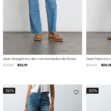
Jean Straight tiro alto con bordados de flores
Jean Flare tiro
$
75
,
99
$
53
,
19
$
85
,
99
$
60
,
1