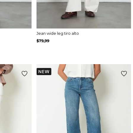
Jean wide leg tiro alto
$
79
,
99