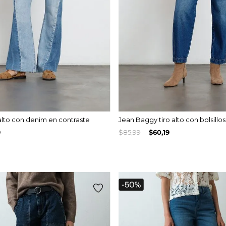
 alto con denim en contraste
Jean Baggy tiro alto con bolsillo
9
$
85
,
99
$
60
,
19