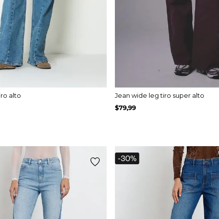
ro alto
Jean wide leg tiro super alto
$
79
,
99