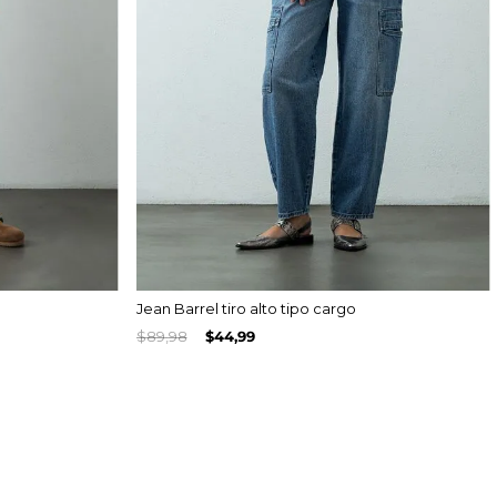
Jean Barrel tiro alto tipo cargo
$
89
,
98
$
44
,
99