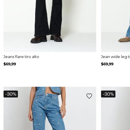
Jeans flare tiro alto
Jean wide leg ti
$
69
,
99
$
69
,
99