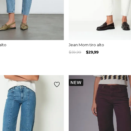
alto
Jean Mom tiro alto
$
59
,
99
$
29
,
99