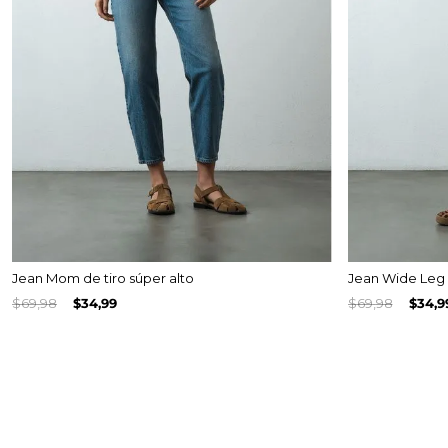
Jean Mom de tiro súper alto
Jean Wide Leg d
$
69
,
98
$
34
,
99
$
69
,
98
$
34
,
9