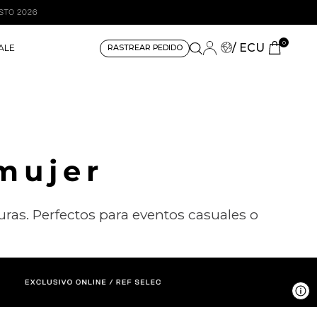
0
/ ECU
ALE
RASTREAR PEDIDO
 mujer
uras. Perfectos para eventos casuales o
V