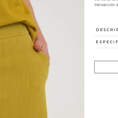
transacción á
DESCRI
ESPECI