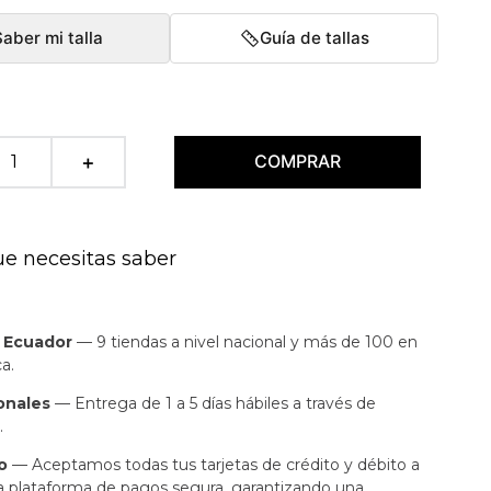
Saber mi talla
Guía de tallas
COMPRAR
＋
ue necesitas saber
n Ecuador
— 9 tiendas a nivel nacional y más de 100 en
a.
onales
— Entrega de 1 a 5 días hábiles a través de
.
o
— Aceptamos todas tus tarjetas de crédito y débito a
a plataforma de pagos segura, garantizando una