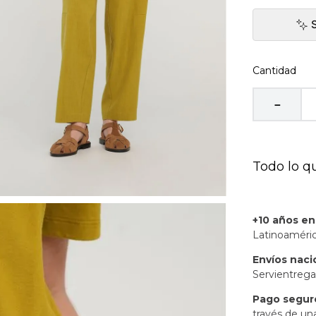
Cantidad
－
Todo lo q
+10 años e
Latinoaméric
Envíos naci
Servientrega
Pago segur
través de un