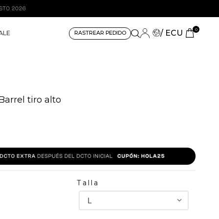
0
/ ECU
ALE
RASTREAR PEDIDO
arrel tiro alto
Talla
L