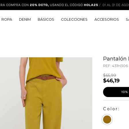
ROPA
DENIM
BÁSICOS
COLECCIONES
ACCESORIOS
S
Pantalón B
REF:
431H306
$
65
,
99
$
46
,
19