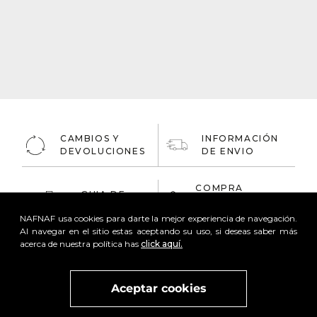
CAMBIOS Y
INFORMACIÓN
DEVOLUCIONES
DE ENVIO
COMPRA
GUIA DE
ONLINE
TALLAS
100% Segura
NAFNAF usa cookies para darte la mejor experiencia de navegación.
Al navegar en el sitio estas aceptando su uso, si deseas saber más
acerca de nuestra política has
click aquí.
Aceptar cookies