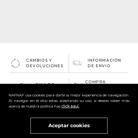
CAMBIOS Y
INFORMACIÓN
DEVOLUCIONES
DE ENVIO
COMPRA
GUIA DE
ONLINE
TALLAS
100% Segura
NAFNAF usa cookies para darte la mejor experiencia de navegación.
Al navegar en el sitio estas aceptando su uso, si deseas saber más
acerca de nuestra política has
click aquí.
Aceptar cookies