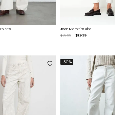
ro alto
Jean Mom tiro alto
$
59
,
99
$
29
,
99