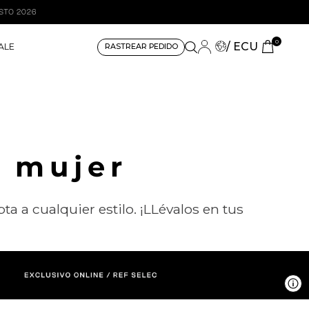
0
/ ECU
ALE
RASTREAR PEDIDO
a mujer
a a cualquier estilo. ¡LLévalos en tus
V