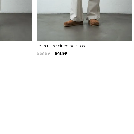
Jean Flare cinco bolsillos
$
69
,
99
$
41
,
99