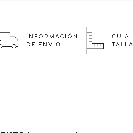
ctos y logra outfits memorables en segundos.
INFORMACIÓN
GUIA
DE ENVIO
TALL