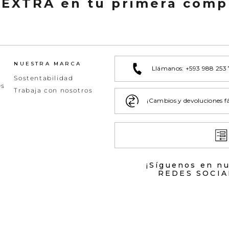
 EXTRA en tu primera comp
NUESTRA MARCA
Llámanos: +593 988 253
Sostentabilidad
es
Trabaja con nosotros
¡Cambios y devoluciones fá
¡Síguenos en n
REDES SOCIA