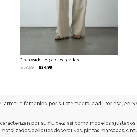
Jean Wide Leg con cargadera
$
69
,
99
$
34
,
99
l armario femenino por su atemporalidad. Por eso, en 
e caracterizan por su fluidez; así como modelos ajustad
metalizados, apliques decorativos, pinzas marcadas, cint