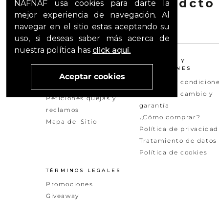
20%dcto & 10%dcto
NAFNAF usa cookies para darte la
mejor experiencia de navegación. Al
navegar en el sitio estas aceptando su
uso, si deseas saber más acerca de
nuestra política has
click aquí.
¿NECESITAS AYUDA?
TÉRMINOS Y
CONDICIONES
Servicio al Cliente
Aceptar cookies
Términos y condicion
Preguntas frecuentes
Política de cambio y
Peticiones quejas y
garantía
reclamos
¿Cómo comprar?
Mapa del Sitio
Política de privacidad
Tratamiento de datos
Política de cookies
TÉRMINOS LEGALES
Promociones
Giveaway