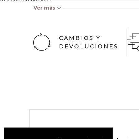
más contemporáneo.
Ver más
‹
Encuéntralos también con estampados de rayas o abstra
CAMBIOS Y
DEVOLUCIONES
Regístrate y obtén