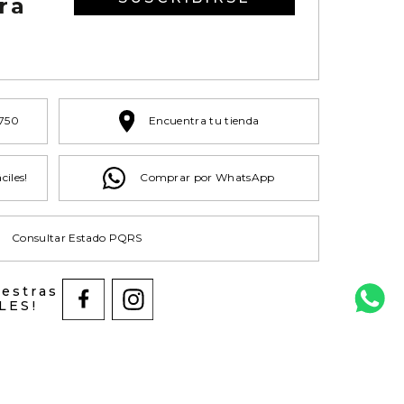
ra
 750
Encuentra tu tienda
ciles!
Comprar por WhatsApp
Consultar Estado PQRS
uestras
LES!