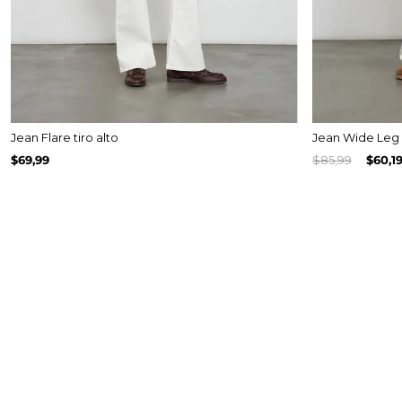
Jean Flare tiro alto
Jean Wide Leg 
$
69
,
99
$
85
,
99
$
60
,
1