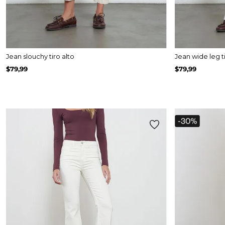
Jean slouchy tiro alto
Jean wide leg ti
$
79
,
99
$
79
,
99