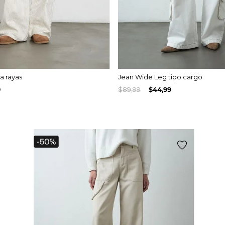
a rayas
Jean Wide Leg tipo cargo
9
$
89
,
99
$
44
,
99