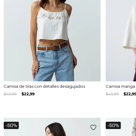
Camisa de tiras con detalles desagujados
Camisa manga 
$
45
,
99
$
22
,
99
$
45
,
99
$
22
,
9