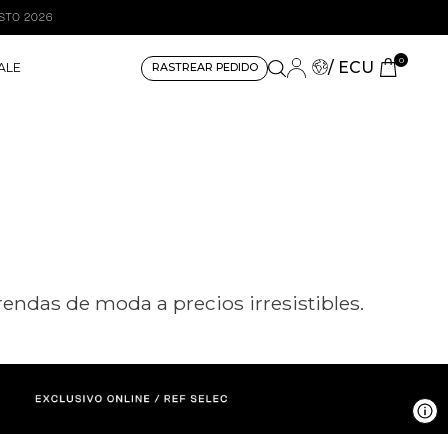
0
/ ECU
ALE
RASTREAR PEDIDO
endas de moda a precios irresistibles.
V