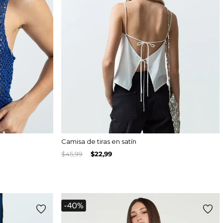
Camisa de tiras en satín
$
45
,
99
$
22
,
99