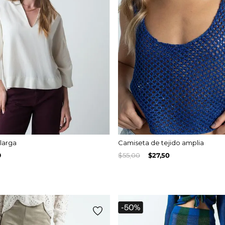
larga
Camiseta de tejido amplia
9
$
55
,
00
$
27
,
50