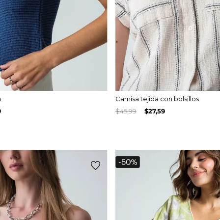
a
Camisa tejida con bolsillos
9
$
45
,
99
$
27
,
59