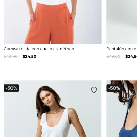
Camisa tejida con cuello asimétrico
Pantalón con e
$
49
,
00
$
24
,
50
$
49
,
00
$
24
,
5