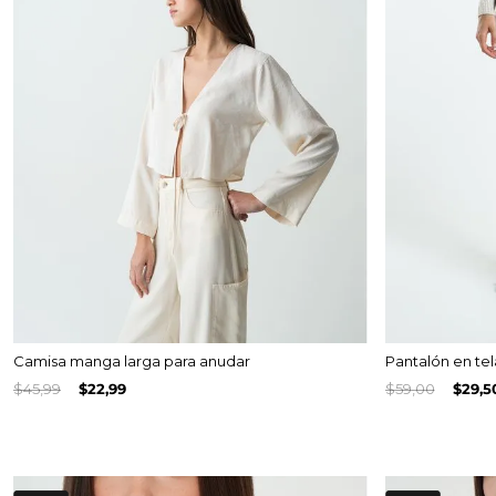
Camisa manga larga para anudar
Pantalón en te
$
45
,
99
$
22
,
99
$
59
,
00
$
29
,
5