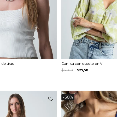
 de tiras
Camisa con escote en V
9
$
55
,
00
$
27
,
50