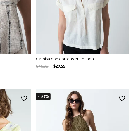
Camisa con correas en manga
$
45
,
99
$
27
,
59