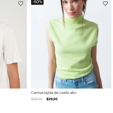
Camisa tejida de cuello alto
$
59
,
00
$
29
,
50