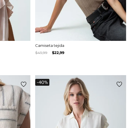
Camiseta tejida
$
45
,
99
$
22
,
99