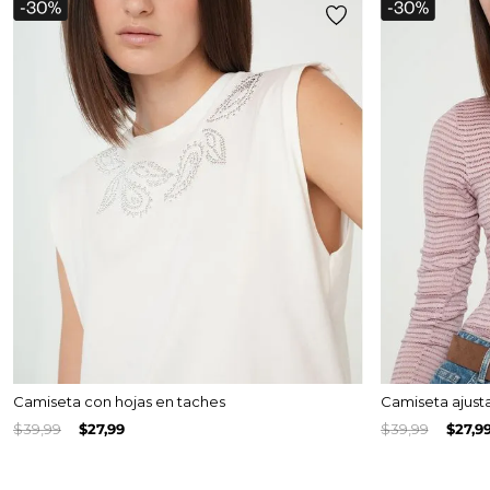
Camiseta con hojas en taches
Camiseta ajust
$
39
,
99
$
27
,
99
$
39
,
99
$
27
,
9