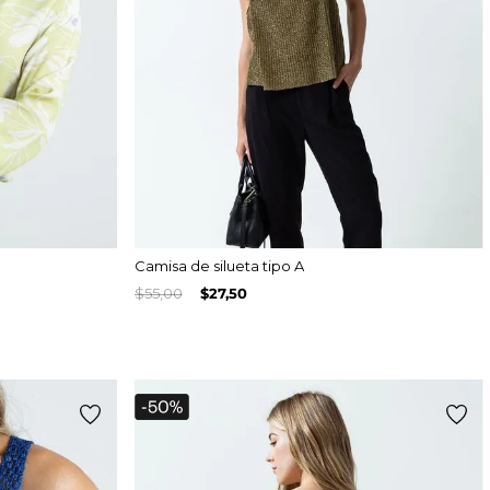
Camisa de silueta tipo A
$
55
,
00
$
27
,
50