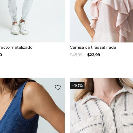
fecto metalizado
Camisa de tiras satinada
0
$
45
,
99
$
22
,
99