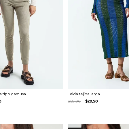
la tipo gamusa
Falda tejida larga
0
$
59
,
00
$
29
,
50