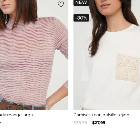
ada manga larga
Camiseta con bolsillo tejido
9
$
39
,
99
$
27
,
99