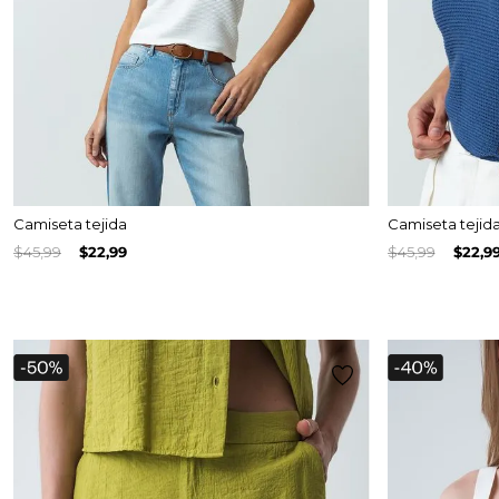
Camiseta tejida
Camiseta tejid
$
45
,
99
$
22
,
99
$
45
,
99
$
22
,
9