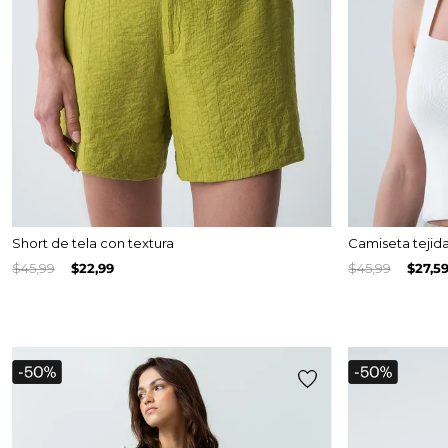
Short de tela con textura
Camiseta tejida
$
45
,
99
$
22
,
99
$
45
,
99
$
27
,
5