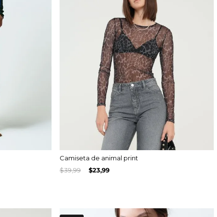
Camiseta de animal print
$
39
,
99
$
23
,
99