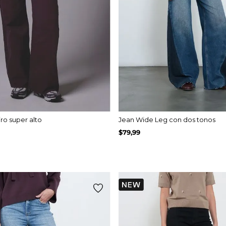
iro super alto
Jean Wide Leg con dos tonos
$
79
,
99