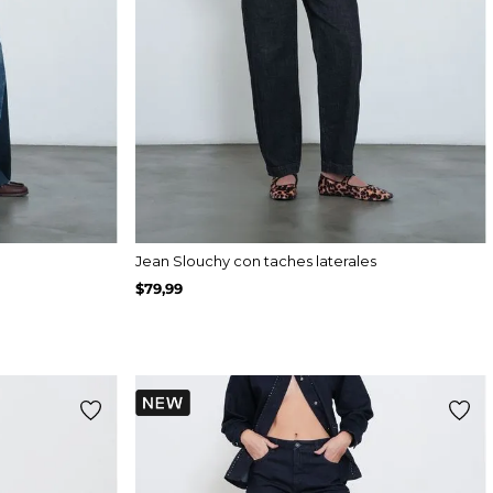
Jean Slouchy con taches laterales
$
79
,
99