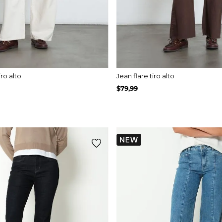
ro alto
Jean flare tiro alto
$
79
,
99