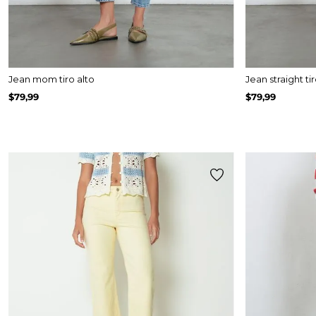
Jean mom tiro alto
Jean straight t
$
79
,
99
$
79
,
99