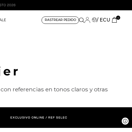
0
/ ECU
ALE
RASTREAR PEDIDO
jer
con referencias en tonos claros y otras
V