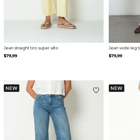
Jean straight tiro super alto
Jean wide leg ti
$
79
,
99
$
79
,
99