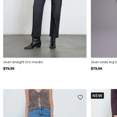
Jean straight tiro medio
Jean wide leg t
$
79
,
99
$
79
,
99