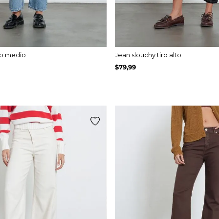
iro medio
Jean slouchy tiro alto
$
79
,
99