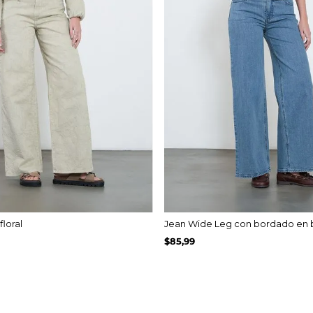
loral
Jean Wide Leg con bordado en bo
$
85
,
99