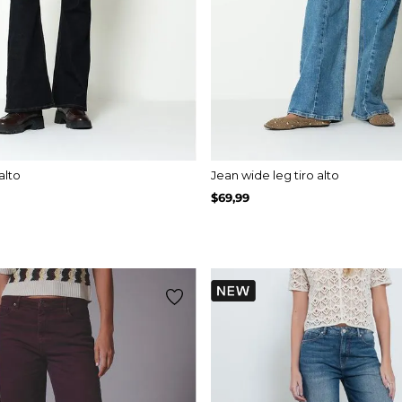
alto
Jean wide leg tiro alto
$
69
,
99