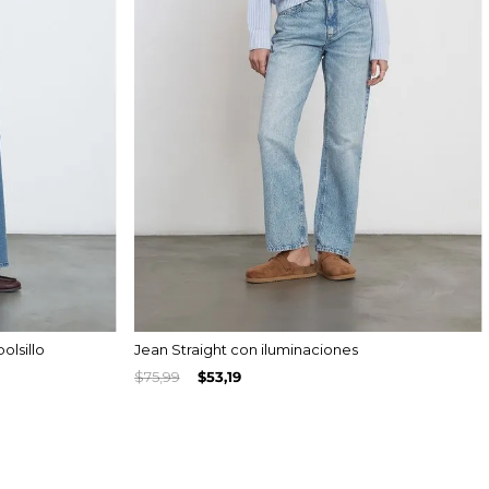
lsillo
Jean Straight con iluminaciones
$
75
,
99
$
53
,
19