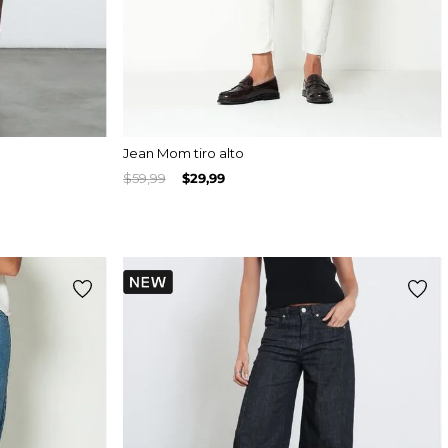
Jean Mom tiro alto
$
59
,
99
$
29
,
99