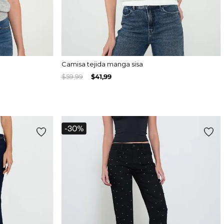
Camisa tejida manga sisa
$
59
,
99
$
41
,
99