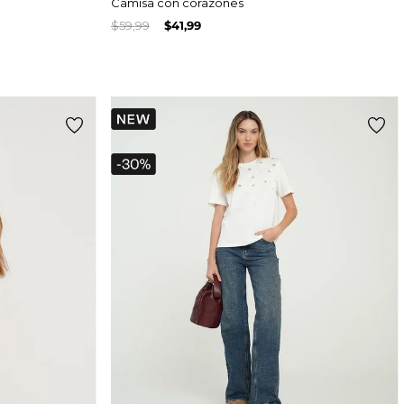
Camisa con corazones
$
59
,
99
$
41
,
99