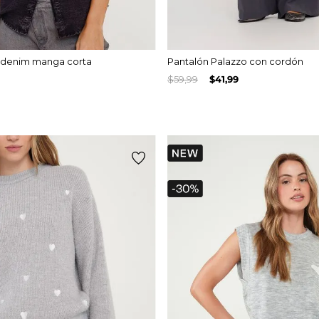
 denim manga corta
Pantalón Palazzo con cordón
$
59
,
99
$
41
,
99