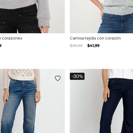
n corazones
Camisa tejida con corazón
9
$
59
,
99
$
41
,
99