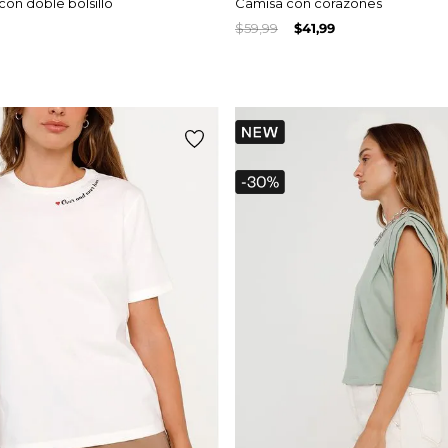
con doble bolsillo
Camisa con corazones
$
59
,
99
$
41
,
99