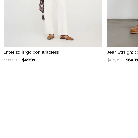
Enterizo largo con strapless
Jean Straight 
$
99
,
99
$
69
,
99
$
85
,
99
$
60
,
1