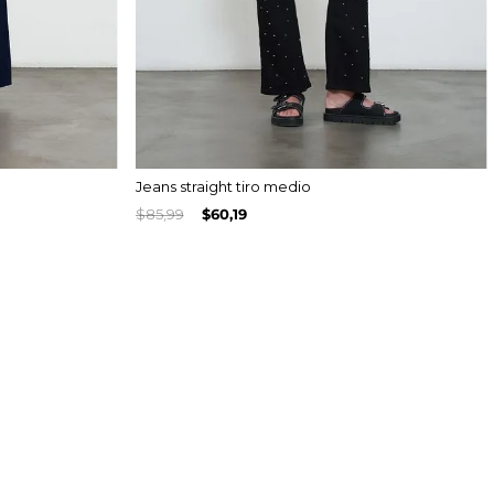
Jeans straight tiro medio
$
85
,
99
$
60
,
19