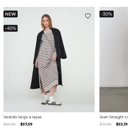
Ver todo
Infaltables
Naftys
Ver todo
Vestido largo a rayas
Jean Straight c
$
95
,
99
$
57
,
59
$
75
,
99
$
53
,
19