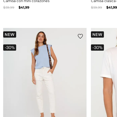
Camisa con mini corazones
Camisa clásica 
$
59
,
99
$
41
,
99
$
59
,
99
$
41
,
99