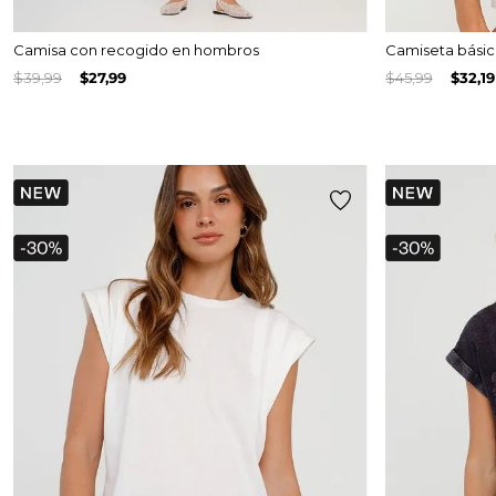
Camisa con recogido en hombros
Camiseta bási
$
39
,
99
$
27
,
99
$
45
,
99
$
32
,
19