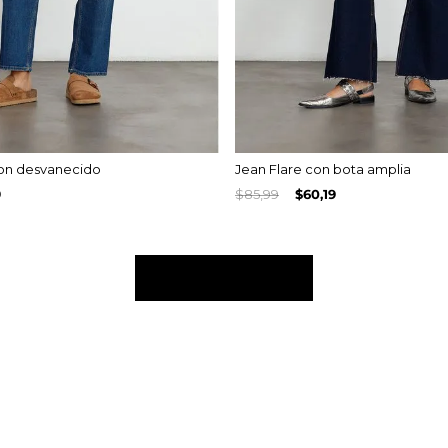
con desvanecido
Jean Flare con bota amplia
9
$
85
,
99
$
60
,
19