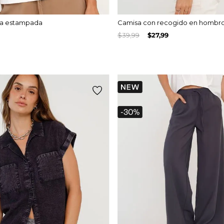
ca estampada
Camisa con recogido en hombr
$
39
,
99
$
27
,
99