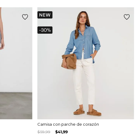
Camisa con parche de corazón
$
59
,
99
$
41
,
99