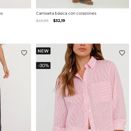
os
Camiseta básica con corazones
$
45
,
99
$
32
,
19