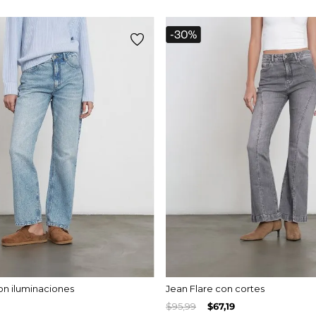
on iluminaciones
Jean Flare con cortes
$
95
,
99
$
67
,
19