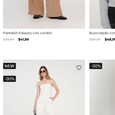
Pantalón Palazzo con cordón
Buzo tejido co
$
59
,
99
$
41
,
99
$
69
,
99
$
48
,
9