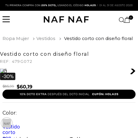
0
Ropa Mujer
Vestidos
Vestido corto con diseño floral
Vestido corto con diseño floral
REF:
479G072
$
85
,
99
$
60
,
19