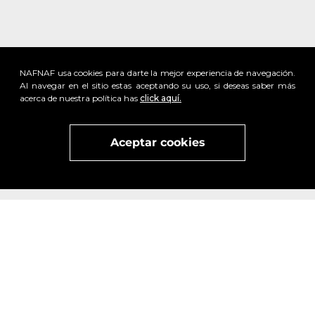
NAFNAF usa cookies para darte la mejor experiencia de navegación.
Al navegar en el sitio estas aceptando su uso, si deseas saber más
acerca de nuestra política has
click aquí.
Aceptar cookies