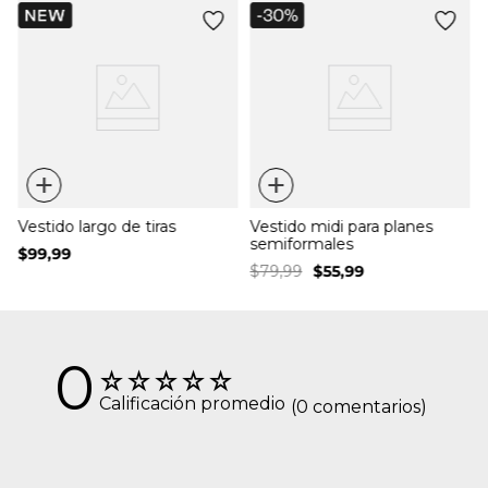
+
+
Vestido largo de tiras
Vestido midi para planes
semiformales
$
99
,
99
$
79
,
99
$
55
,
99
0
☆
☆
☆
☆
☆
Calificación promedio
(0 comentarios)