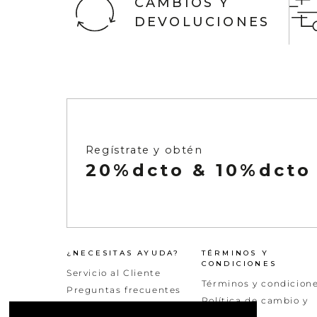
CAMBIOS Y
DEVOLUCIONES
Ver todo
Infaltables
Naftys
Ver todo
Regístrate y obtén
20%dcto & 10%dcto
¿NECESITAS AYUDA?
TÉRMINOS Y
CONDICIONES
Servicio al Cliente
Términos y condicion
Preguntas frecuentes
Política de cambio y
Peticiones quejas y