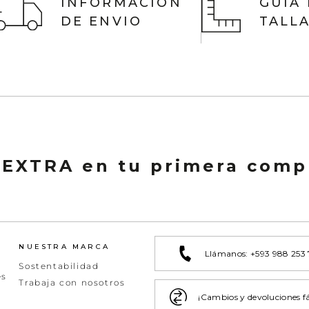
INFORMACIÓN
GUIA
DE ENVIO
TALL
 EXTRA en tu primera comp
NUESTRA MARCA
Llámanos: +593 988 253
Sostentabilidad
es
Trabaja con nosotros
¡Cambios y devoluciones fá