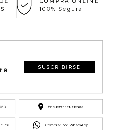
 DE
COMPRA ONLINE
AS
100% Segura
SUSCRIBIRSE
ra
 750
Encuentra tu tienda
ciles!
Comprar por WhatsApp