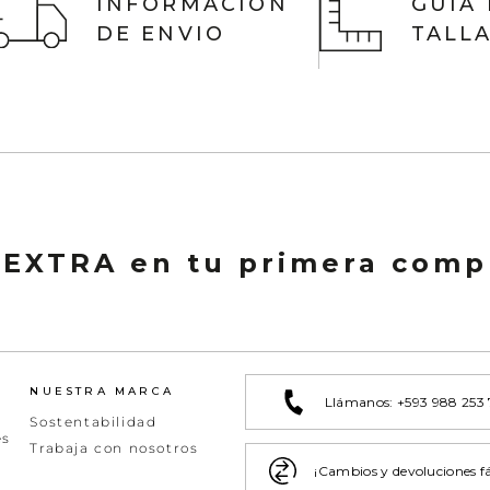
INFORMACIÓN
GUIA
DE ENVIO
TALL
 EXTRA en tu primera comp
NUESTRA MARCA
Llámanos: +593 988 253
Sostentabilidad
es
Trabaja con nosotros
¡Cambios y devoluciones fá