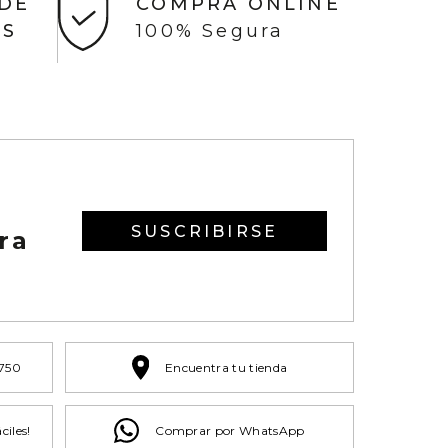
 DE
COMPRA ONLINE
AS
100% Segura
SUSCRIBIRSE
ra
 750
Encuentra tu tienda
ciles!
Comprar por WhatsApp