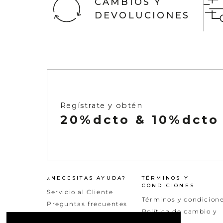
CAMBIOS Y
DEVOLUCIONES
Ver todo
Infaltables
Naftys
Ver todo
Regístrate y obtén
20%dcto & 10%dcto
¿NECESITAS AYUDA?
TÉRMINOS Y
CONDICIONES
Servicio al Cliente
Términos y condicion
Preguntas frecuentes
Política de cambio y
Peticiones quejas y