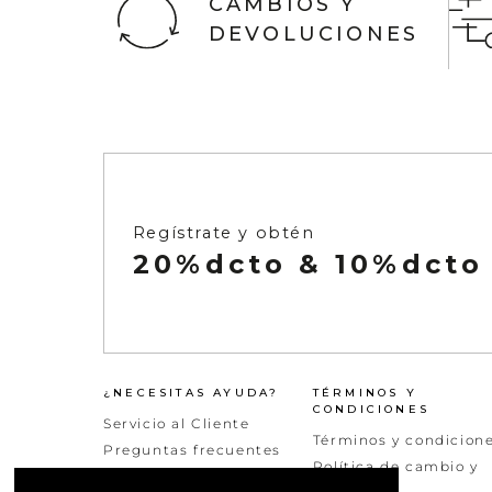
CAMBIOS Y
DEVOLUCIONES
Ver todo
Infaltables
Naftys
Ver todo
Regístrate y obtén
20%dcto & 10%dcto
¿NECESITAS AYUDA?
TÉRMINOS Y
CONDICIONES
Servicio al Cliente
Términos y condicion
Preguntas frecuentes
Política de cambio y
Peticiones quejas y