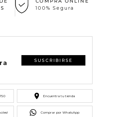
 DE
COMPRA ONLINE
AS
100% Segura
SUSCRIBIRSE
ra
 750
Encuentra tu tienda
ciles!
Comprar por WhatsApp