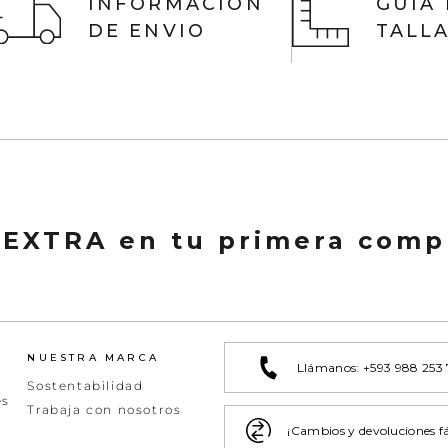
INFORMACIÓN
GUIA
DE ENVIO
TALL
 EXTRA en tu primera comp
NUESTRA MARCA
Llámanos: +593 988 253
Sostentabilidad
es
Trabaja con nosotros
¡Cambios y devoluciones fá